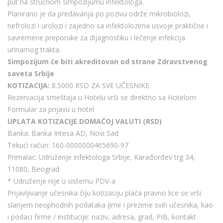
put na stručnom simpozijumu infektologa.
Planirano je da predavanja po pozivu održe mikrobiolozi,
nefrolozi i urolozi i zajedno sa infektolozima usvoje praktične i
savremene preporuke za dijagnostiku i lečenje infekcija
urinarnog trakta.
Simpozijum će biti akreditovan od strane Zdravstvenog
saveta Srbije
KOTIZACIJA:
8.5000 RSD ZA SVE UČESNIKE
Rezervacija smeštaja u Hotelu vrši se direktno sa Hotelom
Formular za prijavu u hotel
UPLATA KOTIZACIJE DOMAĆOJ VALUTI (RSD)
Banka: Banka Intesa AD, Novi Sad
Tekući račun: 160-0000000465690-97
Primalac: Udruženje infektologa Srbije, Karađorđev trg 34,
11080, Beograd
* Udruženje nije u sistemu PDV-a
Prijavljivanje učesnika čiju kotizaciju plaća pravno lice se vrši
slanjem neophodnih podataka (ime i prezime svih učesnika, kao
i podaci firme / institucije: naziv, adresa, grad, PIB, kontakt