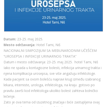
Datum:
23-25. maj 2025.
Mesto održavanja:
Hotel Tami, Niš
NACIONALNI SIMPOZIJUM SA MEĐUNARODNIM UČEŠĆEM
“UROSEPSA I INFEKCIJE URINARNOG TRAKTA”
Datum i mesto održavanja: 23-25. maj 2025. hotel Tami, Niš
Iako ne spada u kontagiozne bolesti, infekcija urinarnog trakta i
njena komplikacija urosepsa, sve više angažuju infektologe.
Kada pacijent sa ovom bolešću napravi krug između izabranog
lekara, interniste, urologa, infektologa, na kraju gotovo po
pravilu završi kod infektologa ukoliko bolest zahteva bolničko
lečenje.
Zato je ova tema od izuzetnog značaja i biće zastupljena ovaj