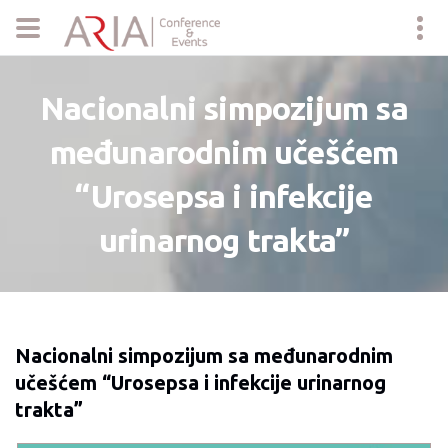
Nacionalni simpozijum sa
međunarodnim učešćem
“Urosepsa i infekcije
urinarnog trakta”
Nacionalni simpozijum sa međunarodnim
učešćem “Urosepsa i infekcije urinarnog
trakta”