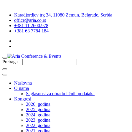
Karadjordjev trg 34, 11080 Zemun, Belgrade, Serbia
office@aria.co.rs
+381 11 2600.978
+381 63 7784.184
Pretraga...
Naslovna
O nama
Saglasnost za obradu ličnih podataka
Kongresi
2026. godina
2025. godina
2024. godina
2023. godina
2022. godina
2021. godina