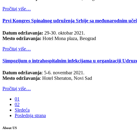
Pročitaj više…
Prvi Kongres Spinalnog udruženja Srbije sa međunarodnim učeš
Datum održavanja:
29-30. oktobar 2021.
Mesto održavanja:
Hotel Mona plaza, Beograd
Pročitaj više…
Simpozijum o intrahospitalnim infekcijama u organizaciji Udruze
Datum održavanja
:
5
-6. novembar 2021.
Mesto održavanja
: Hotel Sheraton, Novi Sad
Pročitaj više…
01
02
Sledeća
Poslednja strana
About US