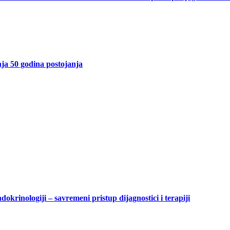
a 50 godina postojanja
inologiji – savremeni pristup dijagnostici i terapiji