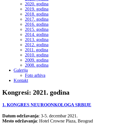
2020. godina
2019. godina
2018. godina
2017. godina
2016. godina
2015. godina
2014. godina
2013. godina
2012. godina
2011. godina
2010. godina
2009. godina
2008. godina
Galerija
Foto arhiva
Kontakt
Kongresi: 2021. godina
1. KONGRES NEUROONKOLOGA SRBIJE
Datum održavanja
: 3-5. decembar 2021.
Mesto održavanja
: Hotel Crowne Plaza, Beograd