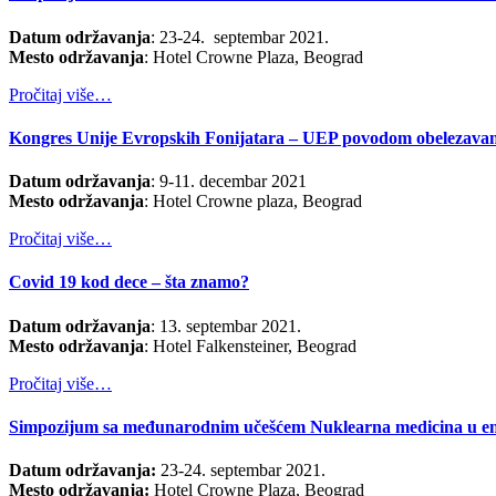
Datum održavanja
: 23-24. septembar 2021.
Mesto održavanja
: Hotel Crowne Plaza, Beograd
Pročitaj više…
Kongres Unije Evropskih Fonijatara – UEP povodom obelezavanj
Datum održavanja
: 9-11. decembar 2021
Mesto održavanja
: Hotel Crowne plaza, Beograd
Pročitaj više…
Covid 19 kod dece – šta znamo?
Datum održavanja
: 13. septembar 2021.
Mesto održavanja
: Hotel Falkensteiner, Beograd
Pročitaj više…
Simpozijum sa međunarodnim učešćem Nuklearna medicina u endokr
Datum održavanja:
23-24. septembar 2021.
Mesto održavanja:
Hotel Crowne Plaza, Beograd