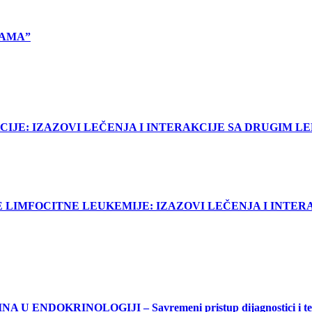
CAMA”
IJE: IZAZOVI LEČENJA I INTERAKCIJE SA DRUGIM L
LIMFOCITNE LEUKEMIJE: IZAZOVI LEČENJA I INTER
U ENDOKRINOLOGIJI – Savremeni pristup dijagnostici i ter