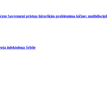
ćem Savremeni pristup hirurškim problemima kičme: multidiscipl
nja infektologa Srbije