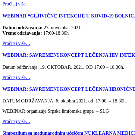
Pročitaj više…
WEBINAR “GLJIVIČNE INFEKCIJE U KOVID-19 BOLNI
Datum održavanja:
23. novembar 2021.
Vreme održavanja:
17:00-18:30h
Pročitaj više…
WEBINAR: SAVREMENI KONCEPT LEČENJA HIV INFEKC
Datum održavanja: 19. OKTOBAR, 2021. OD 17.00 – 18.30h.
Pročitaj više…
WEBINAR: SAVREMENI KONCEPT LEČENJA HRONIČNE 
DATUM ODRŽAVANJA: 6. oktobra 2021. od 17.00 – 18.30h.
WEBINAR organizuje Srpska limfomska grupa – SLG
Pročitaj više…
Simpozijum sa međunarodnim učešćem NUKLEARNA MEDICINA 