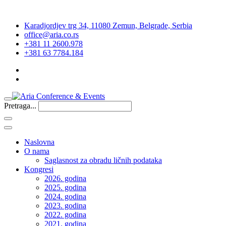
Karadjordjev trg 34, 11080 Zemun, Belgrade, Serbia
office@aria.co.rs
+381 11 2600.978
+381 63 7784.184
Pretraga...
Naslovna
O nama
Saglasnost za obradu ličnih podataka
Kongresi
2026. godina
2025. godina
2024. godina
2023. godina
2022. godina
2021. godina