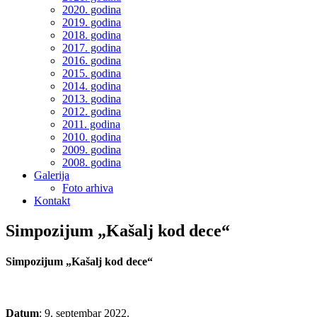
2020. godina
2019. godina
2018. godina
2017. godina
2016. godina
2015. godina
2014. godina
2013. godina
2012. godina
2011. godina
2010. godina
2009. godina
2008. godina
Galerija
Foto arhiva
Kontakt
Simpozijum „Kašalj kod dece“
Simpozijum „Kašalj kod dece“
Datum
: 9. septembar 2022.