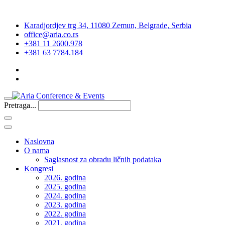
Karadjordjev trg 34, 11080 Zemun, Belgrade, Serbia
office@aria.co.rs
+381 11 2600.978
+381 63 7784.184
Pretraga...
Naslovna
O nama
Saglasnost za obradu ličnih podataka
Kongresi
2026. godina
2025. godina
2024. godina
2023. godina
2022. godina
2021. godina