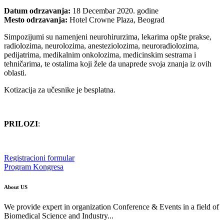
Datum odrzavanja:
18 Decembar 2020. godine
Mesto odrzavanja:
Hotel
Crowne Plaz
a
, Beograd
Simpozijumi su namenjeni neurohirurzima, lekarima opšte prakse,
radiolozima, neurolozima, anesteziolozima, neuroradiolozima,
pedijatrima, medikalnim onkolozima, medicinskim sestrama i
tehničarima, te ostalima koji žele da unaprede svoja znanja iz ovih
oblasti.
Kotizacija za učesnike je besplatna.
PRILOZI
:
Registracioni formular
Program Kongresa
About US
We provide expert in organization Conference & Events in a field of
Biomedical Science and Industry...