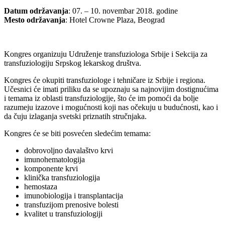
Datum održavanja
: 07. – 10. novembar 2018. godine
Mesto održavanja
: Hotel Crowne Plaza, Beograd
Kongres organizuju Udruženje transfuziologa Srbije i Sekcija za
transfuziologiju Srpskog lekarskog društva.
Kongres će okupiti transfuziologe i tehničare iz Srbije i regiona.
Učesnici će imati priliku da se upoznaju sa najnovijim dostignućima
i temama iz oblasti transfuziologije, što će im pomoći da bolje
razumeju izazove i mogućnosti koji nas očekuju u budućnosti, kao i
da čuju izlaganja svetski priznatih stručnjaka.
Kongres će se biti posvećen sledećim temama:
dobrovoljno davalaštvo krvi
imunohematologija
komponente krvi
klinička transfuziologija
hemostaza
imunobiologija i transplantacija
transfuzijom prenosive bolesti
kvalitet u transfuziologiji