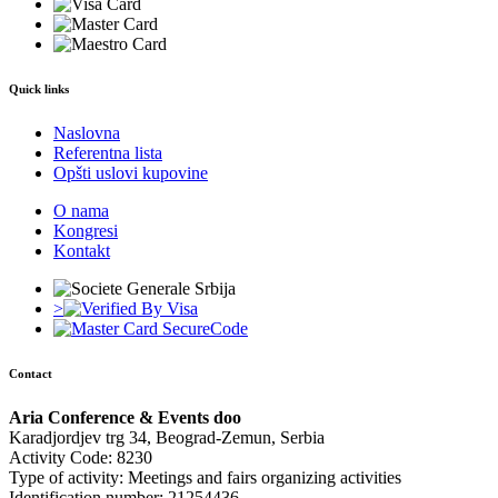
Quick links
Naslovna
Referentna lista
Opšti uslovi kupovine
O nama
Kongresi
Kontakt
>
Contact
Aria Conference & Events doo
Karadjordjev trg 34, Beograd-Zemun, Serbia
Activity Code: 8230
Type of activity: Meetings and fairs organizing activities
Identification number: 21254436