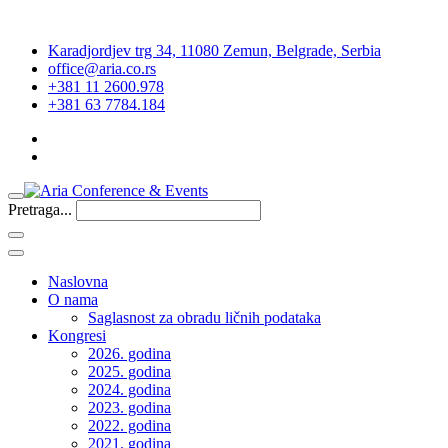
Karadjordjev trg 34, 11080 Zemun, Belgrade, Serbia
office@aria.co.rs
+381 11 2600.978
+381 63 7784.184
Pretraga...
Naslovna
O nama
Saglasnost za obradu ličnih podataka
Kongresi
2026. godina
2025. godina
2024. godina
2023. godina
2022. godina
2021. godina