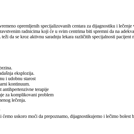
emeno opremljenih specijalizovanih centara za dijagnostiku i lečenje v
avstvenim radnicima koji će u svim centrima biti spremni da na adekv
ži da se kroz aktivnu saradnju lekara različitih specijalnosti pacijent n
brzina.
dašnja eksplozija.
dnu i udobnu starost
larni kontinuum.
 antihpertenzivne terapije
nje za komplikovani problem
menog lečenja.
?
 li ćemo uskoro moći da prepoznamo, dijagnostikujemo i lečimo bolest b