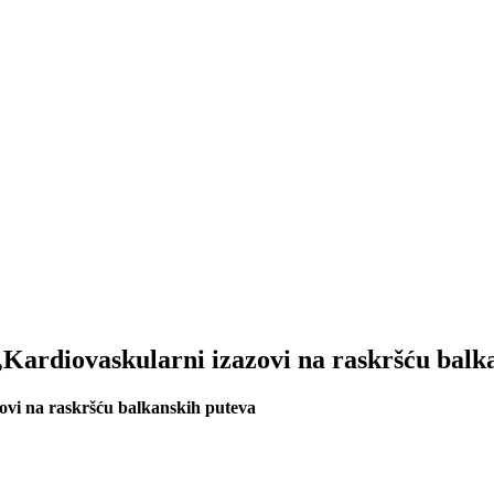
„Kardiovaskularni izazovi na raskršću balk
ovi na raskršću balkanskih puteva