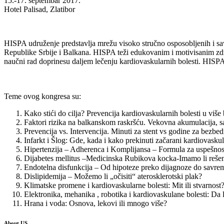
15.-17. septembar 2017.
Hotel Palisad, Zlatibor
HISPA udruženje predstavlja mrežu visoko stručno osposobljenih i savr
Republike Srbije i Balkana. HISPA teži edukovanim i motivisanim zdr
naučni rad doprinesu daljem lečenju kardiovaskularnih bolesti. HISPA te
Teme ovog kongresa su:
Kako stići do cilja? Prevencija kardiovaskularnih bolesti u više 
Faktori rizika na balkanskom raskršću. Vekovna akumulacija, sa
Prevencija vs. Intervencija. Minuti za stent vs godine za bezbe
Infarkt i Šlog: Gde, kada i kako prekinuti začarani kardiovasku
Hipertenzija – Adherenca i Komplijansa – Formula za uspešnost
Dijabetes mellitus –Medicinska Rubikova kocka-Imamo li reše
Endotelna disfunkcija – Od hipoteze preko dijagnoze do savre
Dislipidemija – Možemo li „očisiti“ aterosklerotski plak?
Klimatske promene i kardiovaskularne bolesti: Mit ili stvarnost
Elektronika, mehanika , robotika i kardiovaskulane bolesti: Da
Hrana i voda: Osnova, lekovi ili mnogo više?
About US