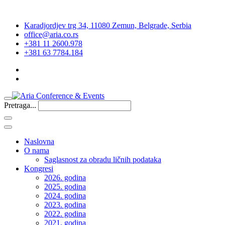
Karadjordjev trg 34, 11080 Zemun, Belgrade, Serbia
office@aria.co.rs
+381 11 2600.978
+381 63 7784.184
Pretraga...
Naslovna
O nama
Saglasnost za obradu ličnih podataka
Kongresi
2026. godina
2025. godina
2024. godina
2023. godina
2022. godina
2021. godina