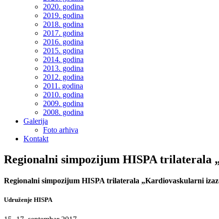
2020. godina
2019. godina
2018. godina
2017. godina
2016. godina
2015. godina
2014. godina
2013. godina
2012. godina
2011. godina
2010. godina
2009. godina
2008. godina
Galerija
Foto arhiva
Kontakt
Regionalni simpozijum HISPA trilaterala 
Regionalni simpozijum HISPA trilaterala „Kardiovaskularni izaz
Udruženje HISPA