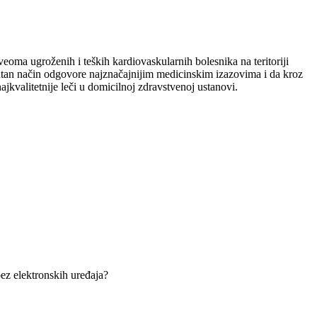
eoma ugroženih i teških kardiovaskularnih bolesnika na teritoriji
atan način odgovore najznačajnijim medicinskim izazovima i da kroz
ajkvalitetnije leči u domicilnoj zdravstvenoj ustanovi.
ez elektronskih uređaja?