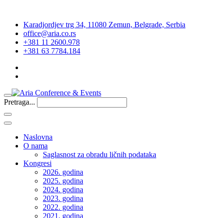
Karadjordjev trg 34, 11080 Zemun, Belgrade, Serbia
office@aria.co.rs
+381 11 2600.978
+381 63 7784.184
Pretraga...
Naslovna
O nama
Saglasnost za obradu ličnih podataka
Kongresi
2026. godina
2025. godina
2024. godina
2023. godina
2022. godina
2021. godina