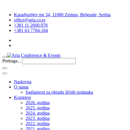
Karadjordjev trg 34, 11080 Zemun, Belgrade, Serbia
office@aria.co.rs
+381 11 2600.978
+381 63 7784.184
Pretraga...
Naslovna
O nama
Saglasnost za obradu ličnih podataka
Kongresi
2026. godina
2025. godina
2024. godina
2023. godina
2022. godina
2021. godina