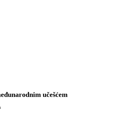
a međunarodnim učešćem
m