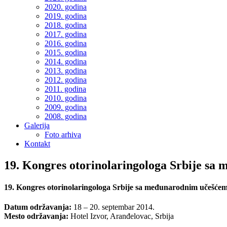
2020. godina
2019. godina
2018. godina
2017. godina
2016. godina
2015. godina
2014. godina
2013. godina
2012. godina
2011. godina
2010. godina
2009. godina
2008. godina
Galerija
Foto arhiva
Kontakt
19. Kongres otorinolaringologa Srbije s
19. Kongres otorinolaringologa Srbije sa međunarodnim učešće
Datum održavanja:
18 – 20. septembar 2014.
Mesto održavanja:
Hotel Izvor, Aranđelovac, Srbija