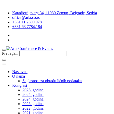
Karadjordjev trg 34, 11080 Zemun, Belgrade, Serbia
office@aria.co.rs
+381 11 2600.978
+381 63 7784.184
Pretraga...
Naslovna
O nama
Saglasnost za obradu ličnih podataka
Kongresi
2026. godina
2025. godina
2024. godina
2023. godina
2022. godina
2021. godina