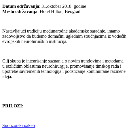
Datum održavanja
: 31.oktobar 2018. godine
Mesto održavanja
: Hotel Hilton, Beograd
Nastavljajući tradiciju međunarodne akademske saradnje, imamo
zadovoljstvo da budemo domaćini uglednim stručnjacima iz vodećih
evropskih neurohirurških institucija.
Cilj skupa je integrisanje saznanja o novim trendovima i metodama
u različitim oblastima neurohirurgije, promovisanje timskog rada i
upotrebe savremenih tehnologija i podsticanje kontinuirane razmene
ideja.
PRILOZI
:
Sponzorski paketi