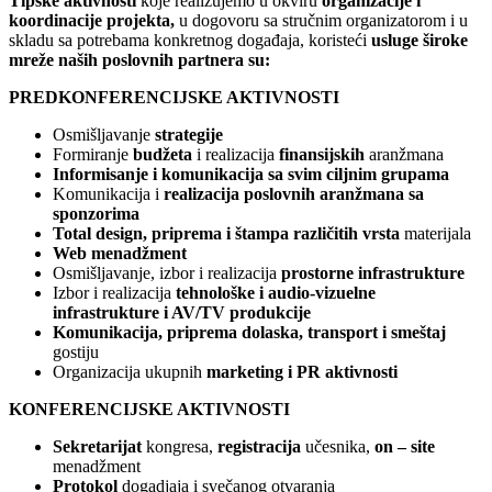
T
ipske aktivnosti
koje realizujemo u okviru
organizacije i
koordinacije projekta,
u dogovoru sa stručnim organizatorom i u
skladu sa potrebama konkretnog događaja, koristeći
usluge široke
mreže naših poslovnih partnera
su
:
PRE
D
KONFERENCIJSKE AKTIVNOSTI
Osmišljavanje
strategije
Formiranje
budžeta
i realizacija
f
inansijsk
ih
aranžmana
Informisanje i komunikacija sa svim ciljnim grupama
Komunikacija i
realizacija poslovnih aranžmana sa
sponzorima
Total design, priprema i štampa različitih vrsta
materijala
Web menadžment
Osmišljavanje, izbor i realizacija
prostorne infrastrukture
Izbor i realizacija
tehnološke i audio-vizuelne
infrastrukture i AV/TV produkcije
Komunikacija
,
priprema dolaska
, t
ransport i smeštaj
gostiju
Organizacija ukupnih
marketing i PR aktivnosti
KONFERENCIJSKE AKTIVNOSTI
Sekretarijat
kongresa,
registracija
učesnika,
on – site
menadžment
Protokol
dogadjaja i svečanog otvaranja